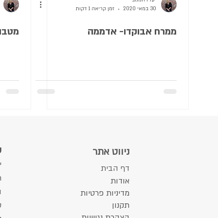
יעל רחמנוב
30 במאי 2020
זמן קריאה 1 דקות
ממרח אבוקדו- אדממה
מטבו
ש
ניווט אתר
י
דף הבית
ת
אודות​
ה
מדיניות פרטיות
תקנון
ס
הצהרת נגישות