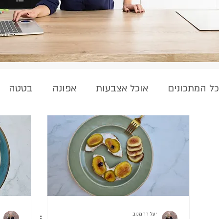
כל המתכונים
אוכל אצבעות
אפונה
בטטה
טופו
ללא ביצים
ללא גלוטן
מאפינס
עדשים
פירות
פנקייקים
פרווה
פשט
קציצות
תפוח אדמה
שיבולת שועל
יעל רחמנוב