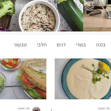
בננה
בשרי
דגים
חלבי
טבעוני
ממרחים
מרקים
מתוקים
סלטים
סלק
ידה
צמחוני
קטניות
קינואה
קישוא
יעל רחמנוב
יעל רחמנוב