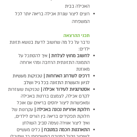
האכילה בבית
רוצים ליצור שגרת אכילה בריאה יותר לכל
המשפחה
תכני ההרצאה
נדבר על כל מה שחשוב לדעת בנושא תזונת
ילדים:
לחשוב מחוץ לצלחת |
איך להסתכל על
התמונה התזונתית הרחבה ומהי ארוחה
מאוזנת
דרכים לשדרוג הארוחות |
טכניקות מעשיות
ל
גיוון והעשרת התזונה בכל גיל ושלב
אסטרטגיות לעידוד אכילה |
טכניקות שעוזרות
לקדם אכילה, לצמצם בררנות באכילה
ומאפשרות ליצור יחסים בריאים עם אוכל
חלוקת אחריות נכונה באכילה |
עקרונות של
חלוקת תפקידים בריאה בין הורים לילדים,
ואיך ליצור אווירה נעימה סביב השולחן
התארגנות חכמה
במטבח
|
כלים מעשיים
לשיפור ניהול המטבח המשפחתי כך שתוכלו