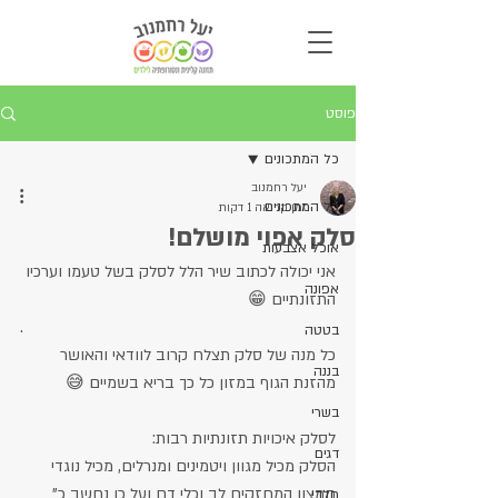
פוסט
כל המתכונים
יעל רחמנוב
כל המתכונים
זמן קריאה 1 דקות
סלק אפוי מושלם!
אוכל אצבעות
אני יכולה לכתוב שיר הלל לסלק בשל טעמו וערכיו 
אפונה
התזונתיים 😁
.
בטטה
כל מנה של סלק תצלח קרוב לוודאי והאושר 
בננה
מהזנת הגוף במזון כל כך בריא בשמיים 😅
בשרי
לסלק איכויות תזונתיות רבות:
דגים
הסלק מכיל מגוון ויטמינים ומנרלים, מכיל נוגדי 
חמצון המחזקים לב וכלי דם ועל כן נחשב כ" 
חלבי