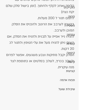
קליפה ואחכ לקלף ולחתוך. (זמן בישול סלק שלם 
פנקייקים
יקח נצח)
פרווה
לחמם תנור ל 200 מעלות.
בקערה לערבב את הרוטב ולהכניס את הסלק 
פשטידה
המוכן ולערבב.
צמחוני
להניח נייר אפייה על תבנית ולהניח את הסלק. אם 
רוצים ניתן להניח מעל את עלי הטימין ולתנור לכ 
קטניות
20 דקות.
קינואה
הסלק יקבל מתיקות וצבע משגעים. אפשר לפרוס 
ולשלב בכריך, לשלב בסלטים או כתוספת לצד 
קישוא
מנה עיקרית.
קציצות
תפוח אדמה
שיבולת שועל