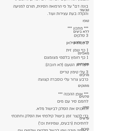
בונה דם" על פי הרפואה הסינית, תורם למניעה 
טבעוני
והקלה בעת עצירות ועוד.
טופו
*** מתכון ***
ללא ביצים
3 סלקים
2 כפות סילאן
ללא גלוטן
1 כף שמן זית
מאפינס
1 כף חומץ בלסמי מצומצם
ממרחים
לשדרוג הטעם (לא חובה):
3 עלי טימין טריים
מרקים
כרבע צרור עלי כוסברה קצוצה
מתוקים
*** אופן ההכנה ***
סלטים
לחמם סיר עם מים
סלק
ולהכניס את הסלק לבישול מלא.
כדי לקצר זמן בישול קילפתי את הסלק וחתכתי 
עדשים
לחתיכות (רבעים, שמיניות וכו')
פירות
באותה מידה ניתן לבשל סלקים שלמים עם 