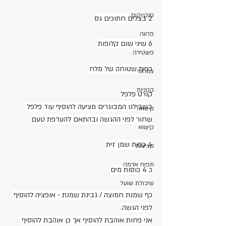
פנקייקים
2 בצלים חתוכים גס
פרווה
6 שיני שום קלופות
פשטידה
כפית שטוחה של מלח
צמחוני
קטניות
קורט פלפל
בשבילנו המבוגרים מציעה להוסיף עוד פלפל 
קינואה
שחור לפני ההגשה ובהתאם להעדפת טעם
קישוא
4 כפות שמן זית
קציצות
תפוח אדמה
כ 4 כוסות מים
שיבולת שועל
כף שמנת חמוצה / גבינת שמנת - אופציה להוסיף 
לפני הגשה.
אני פחות אוהבת להוסיף אך כן אוהבת להוסיף 