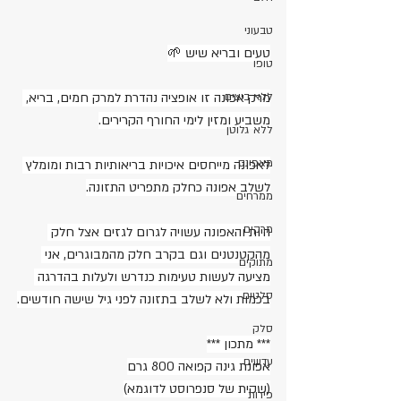
טבעוני
טעים ובריא שיש 🌱
טופו
ללא ביצים
מרק אפונה זו אופציה נהדרת למרק חמים, בריא, 
משביע ומזין לימי החורף הקרירים.
ללא גלוטן
מאפינס
לאפונה מייחסים איכויות בריאותיות רבות ומומלץ 
לשלב אפונה כחלק מתפריט התזונה.
ממרחים
מרקים
היות והאפונה עשויה לגרום לגזים אצל חלק 
מהקטנטנים וגם בקרב חלק מהמבוגרים, אני 
מתוקים
מציעה לעשות טעימות כנדרש ולעלות בהדרגה 
סלטים
בכמות ולא לשלב בתזונה לפני גיל שישה חודשים.
סלק
*** מתכון ***
עדשים
אפונת גינה קפואה 800 גרם
(שקית של סנפרוסט לדוגמא)
פירות