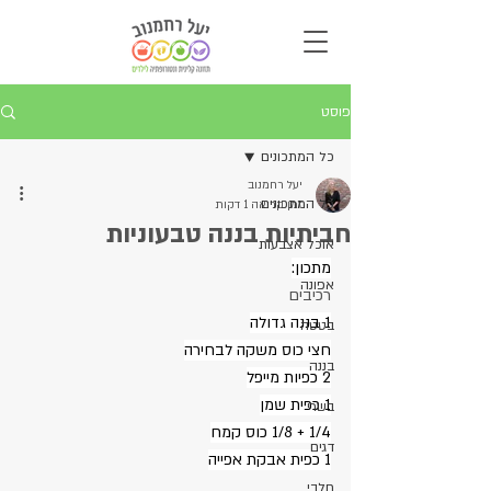
פוסט
כל המתכונים
יעל רחמנוב
כל המתכונים
זמן קריאה 1 דקות
חביתיות בננה טבעוניות
אוכל אצבעות
מתכון:
אפונה
רכיבים
1 בננה גדולה
בטטה
חצי כוס משקה לבחירה
בננה
2 כפיות מייפל
1 כפית שמן
בשרי
1/4 + 1/8 כוס קמח
דגים
1 כפית אבקת אפייה
חלבי