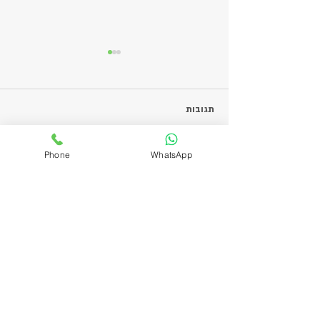
תגובות
בולונז
Phone
WhatsApp
כתיבת תגובה...
ניווט אתר
דף הבית
אודות​
מדיניות פרטיות
תקנון