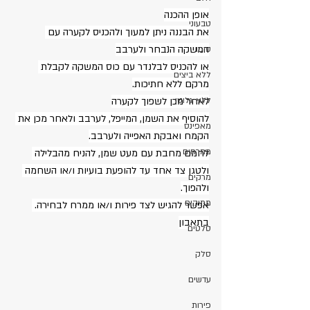
אופן ההכנה
טבעוני
את הבננה ניתן למעוך ולהכניס לקערה עם 
המשקה הנבחר ולערבב
טופו
או להכניס לבלנדר עם כוס המשקה לקבלת 
ללא ביצים
מרקם ללא חתיכות.
ללא גלוטן
לאחר מכן לשפוך לקערה
להוסיף את השמן, המייפל, לערבב ולאחר מכן את 
מאפינס
הקמח ואבקת האפייה ולערבב.
ממרחים
לחמם מחבת עם מעט שמן, להניח מהבלילה 
ולטגן צד אחד עד להופעת בועיות ו/או השחמה 
מרקים
ולהפוך.
מתוקים
אפשר להגיש לצד פירות ו/או ממרח לבחירה. 
בתאבון
סלטים
סלק
עדשים
פירות