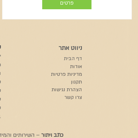
פרטים
ש
ניווט אתר
י
דף הבית
ת
אודות​
ה
מדיניות פרטיות
תקנון
ס
הצהרת נגישות
ס
צרו קשר
ס
ס
ב
כתב ויתור
– השירותים והמידע 