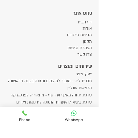
ניווט אתר
דף הבית
אודות​
מדיניות פרטיות
תקנון
הצהרת נגישות
צרו קשר
שירותים ומוצרים
ייעוץ אישי
תכנית ליווי - מעבר למוצקים ותזונה בשנה הראשונה
הרצאות אונליין
סדנת תזונה מאלף ועד טף - מתאוריה לפרקטיקה
סדנת בישול להעשרת התזונה לתינוקות וילדים
סדנת בישול בריא לילדים ולנוער
סדנת לא על הלחם לבדו -להכנת ממרחים וארוחות
Phone
WhatsApp
LUNCH BOX
בלוג מתכונים