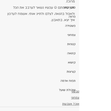
מרוכז.
זהו, סיימתם ☺️ עכשיו נשאר לערבב את הכל 
פנקייקים
ולאכול בהנאה. לצלם ולתייג אותי. אשמח לעדכון 
פרווה
איך יצא. בתאבון.
פשטידה
צמחוני
קטניות
קינואה
קישוא
קציצות
תפוח אדמה
שיבולת שועל
טבעוני
צמחוני
אוכל אצבעות