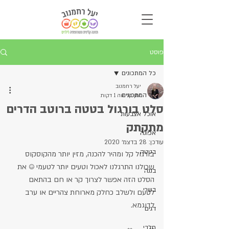
פוסט
כל המתכונים
יעל רחמנוב
כל המתכונים
זמן קריאה 1 דקות
סלט בורגול בטטה ברוטב הדרים
אוכל אצבעות
מתקתק
אפונה
עודכן:
28 בדצמ׳ 2020
בטטה
בורגול קל ומהיר להכנה, מזין יותר מהקוסקוס 
שכולנו התרגלנו לאכול וטעים יותר לטעמי ☺️ את 
בננה
הסלט הזה אפשר לצרוך קר או חם בהתאם 
בשרי
לטעם ולשלב כחלק מארוחת צהריים או ערב 
לדוגמא. 
דגים
חלבי