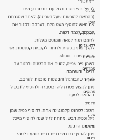
**מתכון**
לבשל חצי כוס בורגול עם כוס ורבע מים 
טבעוני
(בהתאם להוראות שעל האריזה). לאחר שסגרתם 
טופו
את האש להוסיף מעט מלח, לערבב ולסגור את 
המכסה לכמה דקות.
ללא ביצים
לחמם תנור למאה שמונים מעלות.
ללא גלוטן
לקלף שתי בטטות ולחתוך לקוביות קטנטנות. אני 
משתמשת ב slicer.
מאפינס
לשמן נייר אפייה, להניח את הבטטה ולתנור עד 
ממרחים
לריכוך והשחמה.
לאחר שהבורגול והבטטות מוכנות, לערבב.
מרקים
ניתן לקצוץ פטרוזיליה וכוסברה ולהוסיף לתבשיל 
מתוקים
בהתאם לטעם.
סלטים
רוטב: לסחוט קלמנטינה אחת. להוסיף כפית שמן 
סלק
זית וכפית דבש. מתחת לגיל שנה להוסיף מייפל 
במקום הדבש.
עדשים
ניתן להוסיף גם חצי כפית-כפית חומץ בלסמי 
פירות