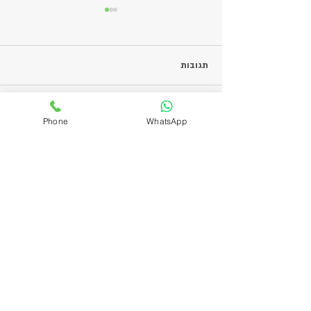
תגובות
בולונז
כתיבת תגובה...
Phone
WhatsApp
ניווט אתר
דף הבית
אודות​
מדיניות פרטיות
תקנון
הצהרת נגישות
צרו קשר