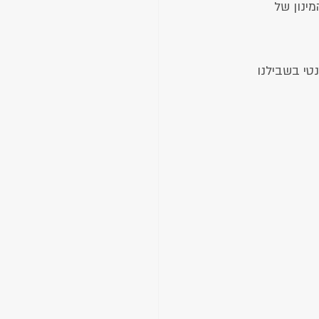
רם, או לשחק עם המינון של 
י בשבילנו 