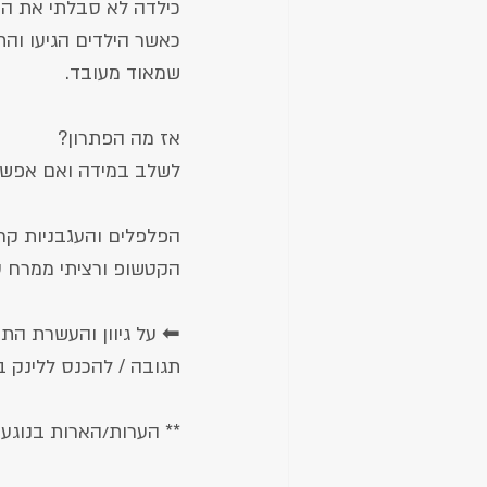
תפוח אדמה
שיבולת שועל
כילדה לא סבלתי את ה
כאשר הילדים הגיעו וה
שמאוד מעובד.
אז מה הפתרון?
לשלב במידה ואם אפשר 
הפלפלים והעגבניות קרצ
הקטשופ ורציתי ממרח טי
⬅ על גיוון והעשרת הת
תגובה / להכנס ללינק ב
** הערות/הארות בנוגע 