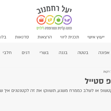
ייעוץ אישי
תכנית ליווי
הרצאות
סדנאות
בלוג
אפונה
בטטה
בננה
בשרי
דגים
חלבי
מאפינס
ממרחים
מרקים
מתוקים
סלטים
 סטייל
שופ או לשלב כממרח משגע, תשווקו את זה לקטנטנים איך שא
פשטידה
צמחוני
קטניות
קינואה
קישוא