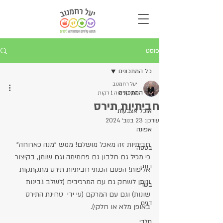
פוסט
כל המתכונים
יעל רחמנוב
כל המתכונים
זמן קריאה 1 דקות
חביתיות תירס
אוכל אצבעות
עודכן:
23 בנוב׳ 2024
אפונה
חביתיות זה מאכל מושלם! ממש "מנה כארוחה" 
בטטה
כי מכיל גם חלבון גם פחמימה וגם שומן, בקיצור 
בננה
אליפות! הפעם הכנתי חביתיות תירס מתקתקות 
וניתן לשחק גם עם המרכיבים (לשלב גבינות 
בשרי
שונות) וגם עם המרקם (עי ידי  טחינת התירס 
דגים
באופן מלא או חלקי).
חלבי