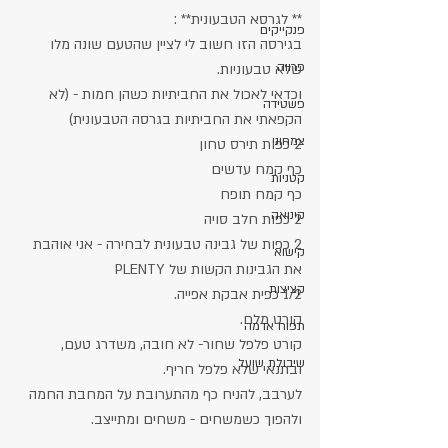
** לגרסא הטבעונית** :
פנקייקים
בגירסה הזו חשוב לי לציין שהטעם שונה מלו 
פרווה
שלא טבעוניות.
וכדאי לאכול את החביתיות כשהן חמות - (לא 
פשטידה
הקפאתי את החביתיות בגרסה הטבעונית)
צמחוני
2 כפות תירס טחון
כף קמח עדשים
קטניות
כף קמח תופח
קינואה
2 כפות חלב סויה
2 כפות של גבינה טבעונית לבחירה - אני אוהבת 
קישוא
את הגבינות הקשות של PLENTY 
קציצות
1/2 כפית אבקת אפייה.
קורט מלח.
תפוח אדמה
קורט פלפל שחור- לא חובה, משדרג טעם, 
שיבולת שועל
ובתנאי שלא פלפל חריף.
לערבב, להניח כף מהתערובת על המחבת החמה 
ולהפוך כשמשחים - משחים ומתייצב.