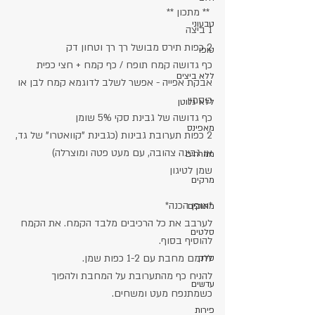
 ** מתכון **
טבעוני
1 ביצה
2 כפות תירס מבושל רך רך וטחון דק
טופו
כף גדושה קמח תופח / כף קמח + חצי כפית 
ללא ביצים
אבקת אפייה - אפשר לשלב לדוגמא קמח לבן או 
כוסמין
ללא גלוטן
כף גדושה של גבינת סקי 5% שומן
מאפינס
2 כפות תערובת גבינות (כגבינת "קוואטרו" של גד, 
או גבינה צהובה, עם מעט פטה ומוצרלה)
ממרחים
שמן לטיגון
מרקים
*אופן הכנה*
מתוקים
לערבב את כל הרכיבים מלבד הקמח. את הקמח 
סלטים
להוסיף בסוף.
לחמם מחבת עם 1-2 כפות שמן.
סלק
להניח כף מהתערובת על המחבת ולהפוך 
עדשים
כשמתנפח מעט ומשחים. 
פירות