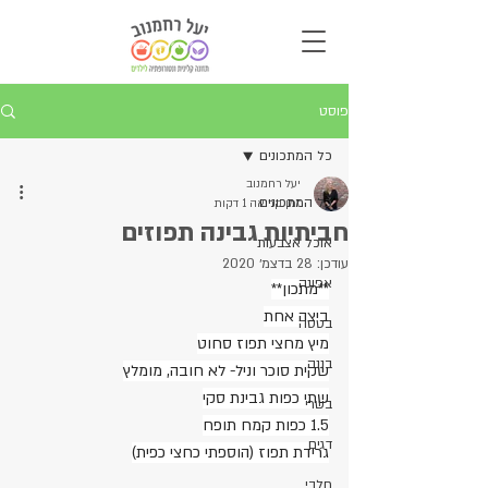
פוסט
כל המתכונים
יעל רחמנוב
כל המתכונים
זמן קריאה 1 דקות
חביתיות גבינה תפוזים
אוכל אצבעות
עודכן:
28 בדצמ׳ 2020
אפונה
**מתכון**
ביצה אחת
בטטה
מיץ מחצי תפוז סחוט
בננה
שקית סוכר וניל- לא חובה, מומלץ
שתי כפות גבינת סקי
בשרי
1.5 כפות קמח תופח
דגים
גרידת תפוז (הוספתי כחצי כפית)
חלבי