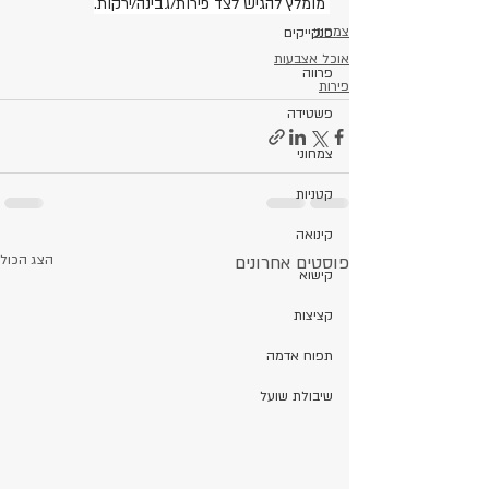
 מומלץ להגיש לצד פירות/גבינה/ירקות.
צמחוני
פנקייקים
אוכל אצבעות
פרווה
פירות
פשטידה
צמחוני
קטניות
קינואה
פוסטים אחרונים
הצג הכול
קישוא
קציצות
תפוח אדמה
שיבולת שועל