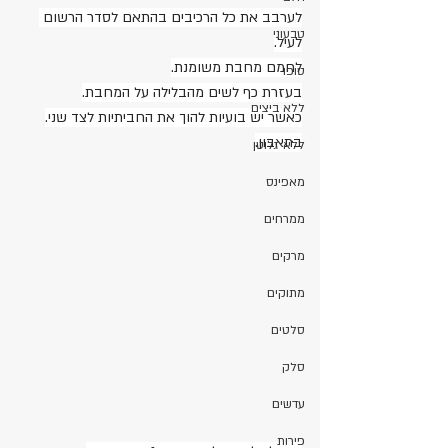
לערבב את כל הרכיבים בהתאם לסדר הרשום 
טבעוני
לעיל.
לחמם מחבת משומנת.
טופו
בעזרת כף לשים מהבלילה על המחבת.
ללא ביצים
כאשר יש בועיות להוך את החביתיות לצד שני.
בתאבון.
ללא גלוטן
מאפינס
ממרחים
מרקים
מתוקים
סלטים
סלק
עדשים
פירות