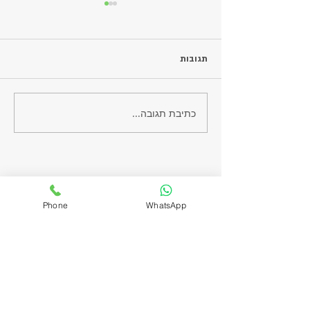
תגובות
בולונז
כתיבת תגובה...
ניווט אתר
Phone
WhatsApp
דף הבית
אודות​
מדיניות פרטיות
תקנון
הצהרת נגישות
צרו קשר
שירותים ומוצרים