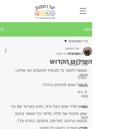
פוסט
כל המתכונים
יעל רחמנוב
כל המתכונים
זמן קריאה 1 דקות
השילוש הקדוש
אוכל אצבעות
שעשוי להפוך כל תבשיל למושלם הנו שילוב:
אפונה
1.סלרי
2.בצל ושום (הולכים ביחד)
בטטה
3. גזר
בננה
קיצוץ סלרי שום בצל וגזר, טיגון קצרצר עם כף 
בשרי
שמן ותיבול של מלח, פלפל וכל השאר בונוס 
דגים
(ככמון כורכום, פפריקה, מתוקה, בהרט וכו') - 
יקפיץ וישדרג כמעט כל מתכון 
חלבי