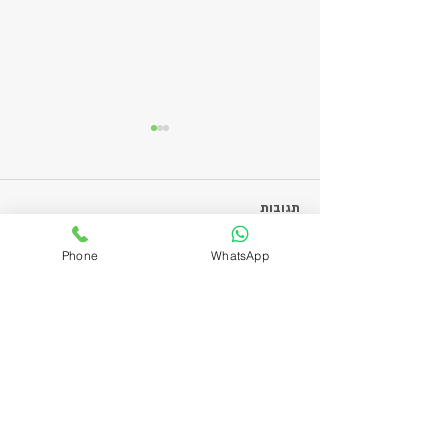
תגובות
בולונז
Phone
WhatsApp
כתיבת תגובה...
ניווט אתר
דף הבית
אודות​