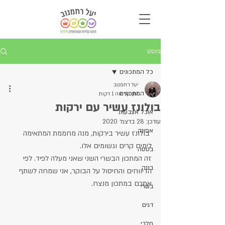
פוסט
כל המתכונים
יעל רחמנוב
כל המתכונים
זמן קריאה 1 דקות
בולונז עשיר עם ירקות
אוכל אצבעות
עודכן:
28 בדצמ׳ 2020
אפונה
 בולונז עשיר בירקות, מנה מחממת המתאימה 
לימים קרים וגשומים אלו.
בטטה
זה המתכון הבשרי השני שאני מעלה לפיד. לפי 
בננה
הדיווחים והחיסול על הבוקר, אני שמחה לשתף 
אתכם במתכון מנצח.
בשרי
דגים
חלבי