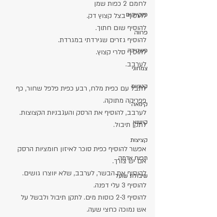
לחמם 2 כפות שמן
פנקייקים
להוסיף בצל קצוץ דק.
להוסיף שום חתוך.
פרווה
להוסיף גזרים שגירדתי במגרדת.
פשטידה
להוסיף סלרי קצוץ.
לערבב.
צמחוני
קטניות
לתבל עם כפית מלח, רבע כפית פלפל שחור, כף 
פפריקה מתוקה.
קינואה
לערבב, להוסיף את הרסק והעגבניות הקצוצות. 
קישוא
לתקן תיבול.
קציצות
אפשר להוסיף כפית סוכר לאיזון חומציות הרסק 
תפוח אדמה
אם יש צורך.
להוסיף את הבשר, לערבב, שלא יווצרו גושים.
שיבולת שועל
להוסיף 3 עלי דפנה.
להוסיף 2-3 כוסות מים. לתקן תיבול ולבשל על 
אש נמוכה כחצי שעה.